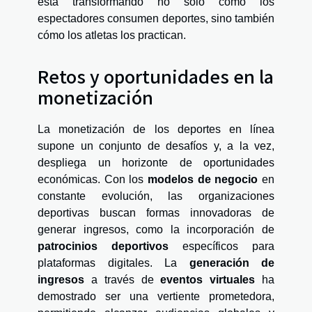
está transformando no solo cómo los
espectadores consumen deportes, sino también
cómo los atletas los practican.
Retos y oportunidades en la
monetización
La monetización de los deportes en línea
supone un conjunto de desafíos y, a la vez,
despliega un horizonte de oportunidades
económicas. Con los
modelos de negocio
en
constante evolución, las organizaciones
deportivas buscan formas innovadoras de
generar ingresos, como la incorporación de
patrocinios deportivos
específicos para
plataformas digitales. La
generación de
ingresos
a través de
eventos virtuales
ha
demostrado ser una vertiente prometedora,