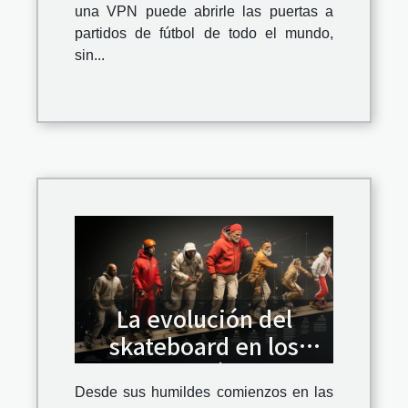
una VPN puede abrirle las puertas a
partidos de fútbol de todo el mundo,
sin...
La evolución del
skateboard en los
Juegos Olímpicos
Desde sus humildes comienzos en las