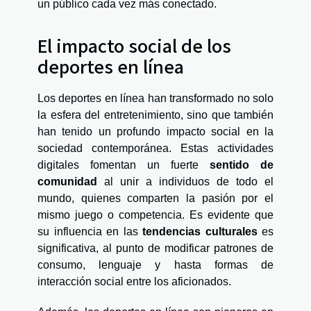
un público cada vez más conectado.
El impacto social de los
deportes en línea
Los deportes en línea han transformado no solo
la esfera del entretenimiento, sino que también
han tenido un profundo impacto social en la
sociedad contemporánea. Estas actividades
digitales fomentan un fuerte
sentido de
comunidad
al unir a individuos de todo el
mundo, quienes comparten la pasión por el
mismo juego o competencia. Es evidente que
su influencia en las
tendencias culturales
es
significativa, al punto de modificar patrones de
consumo, lenguaje y hasta formas de
interacción social entre los aficionados.