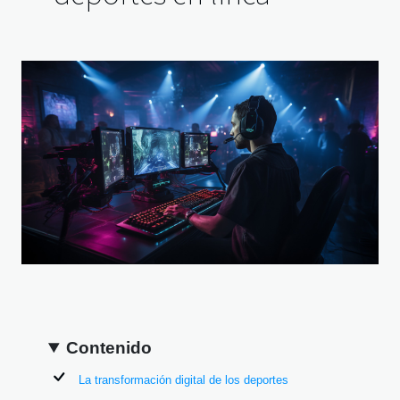
Contenido
La transformación digital de los deportes