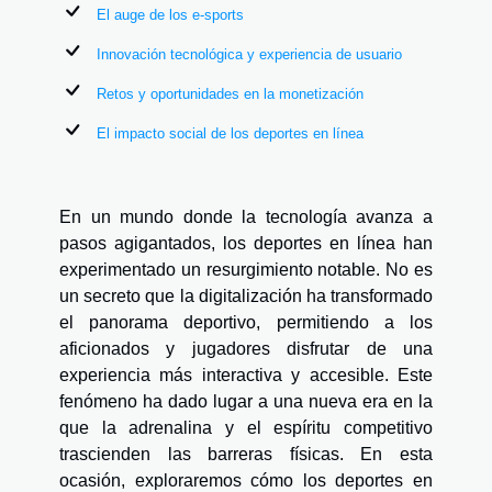
El auge de los e-sports
Innovación tecnológica y experiencia de usuario
Retos y oportunidades en la monetización
El impacto social de los deportes en línea
En un mundo donde la tecnología avanza a
pasos agigantados, los deportes en línea han
experimentado un resurgimiento notable. No es
un secreto que la digitalización ha transformado
el panorama deportivo, permitiendo a los
aficionados y jugadores disfrutar de una
experiencia más interactiva y accesible. Este
fenómeno ha dado lugar a una nueva era en la
que la adrenalina y el espíritu competitivo
trascienden las barreras físicas. En esta
ocasión, exploraremos cómo los deportes en