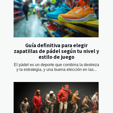
Guía definitiva para elegir
zapatillas de pádel según tu nivel y
estilo de juego
El pádel es un deporte que combina la destreza
y la estrategia, y una buena elección en las...