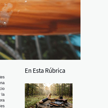
En Esta Rúbrica
tes
una
cio
 la
ora
les