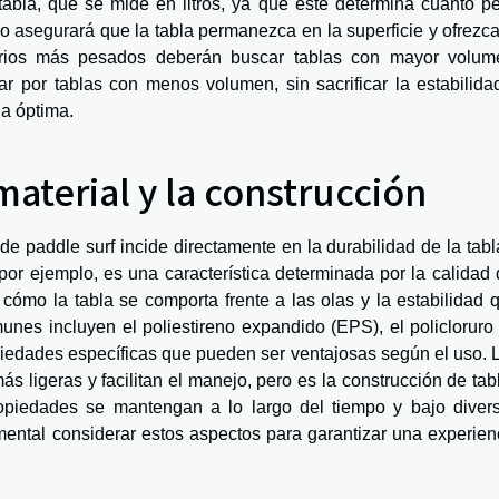
tabla, que se mide en litros, ya que este determina cuánto p
o asegurará que la tabla permanezca en la superficie y ofrezca
rios más pesados deberán buscar tablas con mayor volum
r por tablas con menos volumen, sin sacrificar la estabilida
ia óptima.
material y la construcción
 de paddle surf incide directamente en la durabilidad de la tabl
por ejemplo, es una característica determinada por la calidad 
 cómo la tabla se comporta frente a las olas y la estabilidad 
unes incluyen el poliestireno expandido (EPS), el policloruro
piedades específicas que pueden ser ventajosas según el uso. 
 ligeras y facilitan el manejo, pero es la construcción de tab
opiedades se mantengan a lo largo del tiempo y bajo diver
amental considerar estos aspectos para garantizar una experien