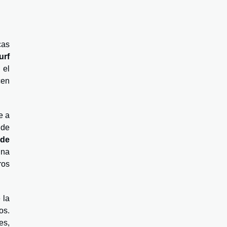
cas
urf
 el
cen
e a
 de
 de
una
ros
 la
os.
es,