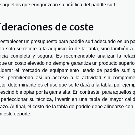
e aquellos que enriquezcan su práctica del paddle surf.
ideraciones de coste
, establecer un presupuesto para paddle surf adecuado es un p
o solo se refiere a la adquisición de la tabla, sino también a 
ncia completa y segura. Es recomendable analizar la relac
 que un costo elevado no siempre garantiza un producto superior
siderar el mercado de equipamiento usado de paddle surf, 
es, permitiendo así un acceso a la actividad sin comprome
or determinante es el uso que se le dará a la tabla; por ejemp
rescindible optar por la gama alta. En contraste, para aquellos 
erfeccionar su técnica, invertir en una tabla de mayor cali
zo. Al final, el costo de la tabla de paddle debe alinearse con 
n este deporte.