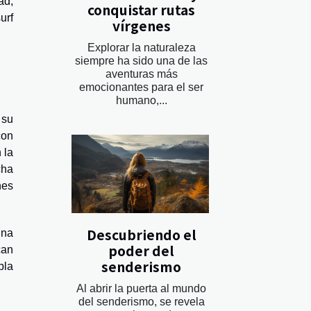
ad,
conquistar rutas
urf
vírgenes
Explorar la naturaleza
siempre ha sido una de las
aventuras más
emocionantes para el ser
humano,...
su
con
 la
cha
nes
Descubriendo el
Una
poder del
can
senderismo
bla
Al abrir la puerta al mundo
del senderismo, se revela