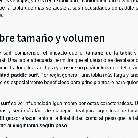
ertas ventajas, ya sea en estabilidad, maniobrabilidad o velocid
re la tabla que más se ajuste a sus necesidades de paddle s
s.
obre tamaño y volumen
e surf, comprender el impacto que el
tamaño de la tabla
y 
ital. Una tabla adecuada permitirá que el usuario se desplace 
imo. La longitud, anchura y grosor son parámetros que definirán
lidad paddle surf
. Por regla general, una tabla más larga y an
ue es especialmente beneficioso para principiantes o para quie
surf
se ve influenciada igualmente por estas características. 
ros y será más fácil de manejar, ideal para aquellos que bus
El grosor añade tanto a la flotabilidad como al peso que la ta
nte al
elegir tabla según peso
.