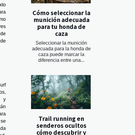
xto
Cómo seleccionar la
ara
munición adecuada
omo
para tu honda de
ves
caza
 de
 de
Seleccionar la munición
adecuada para la honda de
caza puede marcar la
diferencia entre una...
urf
os,
e y
tán
ara
Trail running en
 se
senderos ocultos
ada
cómo descubrir y