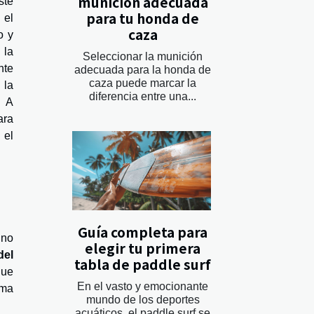
munición adecuada
ste
para tu honda de
 el
caza
o y
 la
Seleccionar la munición
nte
adecuada para la honda de
caza puede marcar la
 la
diferencia entre una...
. A
ara
 el
Guía completa para
ino
elegir tu primera
del
tabla de paddle surf
que
En el vasto y emocionante
ema
mundo de los deportes
acuáticos, el paddle surf se