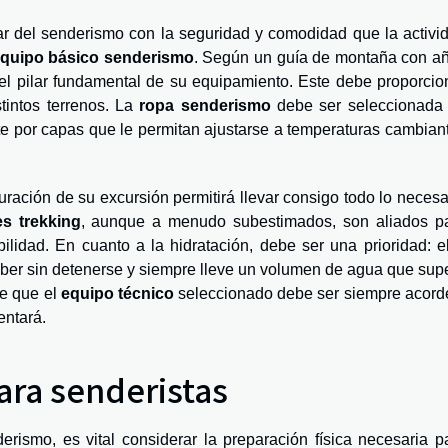
tar del senderismo con la seguridad y comodidad que la activi
quipo básico senderismo
. Según un guía de montaña con a
el pilar fundamental de su equipamiento. Este debe proporcio
stintos terrenos. La
ropa senderismo
debe ser seleccionada
pte por capas que le permitan ajustarse a temperaturas cambian
ración de su excursión permitirá llevar consigo todo lo necesa
s trekking
, aunque a menudo subestimados, son aliados p
abilidad. En cuanto a la hidratación, debe ser una prioridad: el
eber sin detenerse y siempre lleve un volumen de agua que sup
de que el
equipo técnico
seleccionado debe ser siempre acord
entará.
ara senderistas
rismo, es vital considerar la preparación física necesaria p