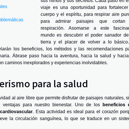
sus ritmos y sus secretos. Cada paso en e
bles
viaje es una oportunidad para fortalecer
cuerpo y el espíritu, para respirar aire pur
mblemáticas
para admirar paisajes que cortan
respiración. Asomarse a este fascina
mundo es descubrir el poder sanador de
tierra y el placer de volver a lo básico
velarán los beneficios, los métodos y las recomendaciones p
aria. Ábrase paso hacia la aventura, hacia la salud y hacia
n caminos inexplorados y experiencias inolvidables.
erismo para la salud
dad al aire libre que permite disfrutar de paisajes naturales, s
e ventajas para nuestro bienestar. Uno de los
beneficios 
cardiovascular
. Esta actividad es ideal para el corazón por
ve la circulación sanguínea, lo que se traduce en un sist