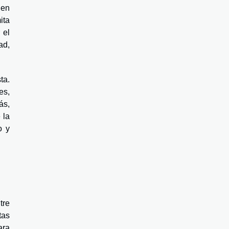
 en
ita
 el
ad,
ta.
es,
ás,
 la
o y
tre
tas
ara