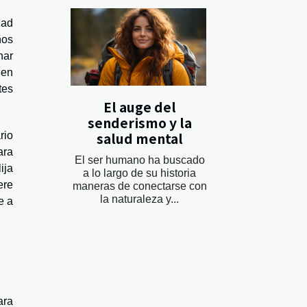
dad
ños
nar
 en
tes
El auge del
senderismo y la
salud mental
rio
ara
El ser humano ha buscado
ija
a lo largo de su historia
ere
maneras de conectarse con
la naturaleza y...
e a
ara