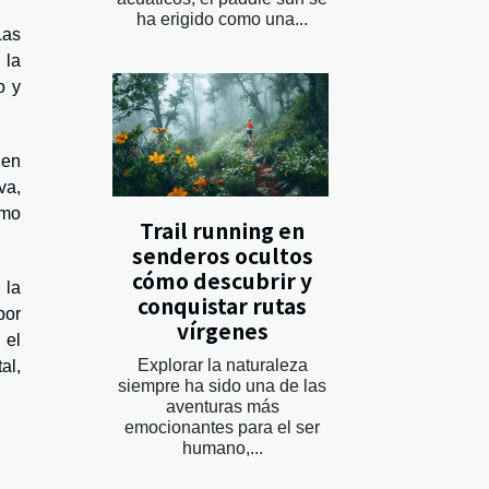
ha erigido como una...
Las
 la
o y
 en
va,
smo
Trail running en
senderos ocultos
cómo descubrir y
 la
conquistar rutas
por
vírgenes
 el
Explorar la naturaleza
al,
siempre ha sido una de las
aventuras más
emocionantes para el ser
humano,...