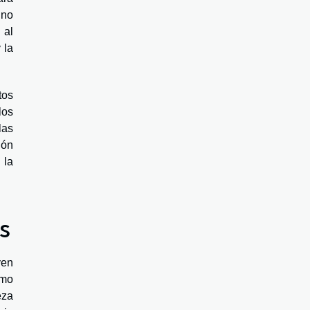
"no
 al
 la
tos
los
las
ión
 la
s
yen
omo
eza