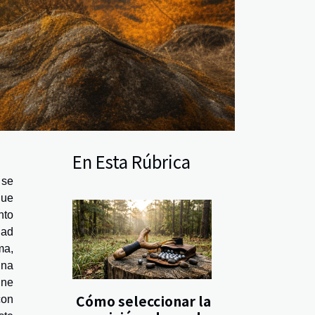
En Esta Rúbrica
 se
que
nto
dad
ma,
una
ine
Cómo seleccionar la
con